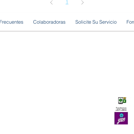
1
Frecuentes
Colaboradoras
Solicite Su Servicio
Fo
No
Mapa del Sitio
Pago en 
Tra
Inicio
¿Cómo Funciona?
Servicios
Preguntas Frecuentes
Colaboradoras