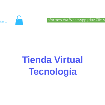
Preguntas Frecuentes
Colaboradoras
ciona?
Servicios
Tienda
Informes Vía WhatsApp ¡Haz Clic A
ciar sesión
Tienda Virtual
Tecnología