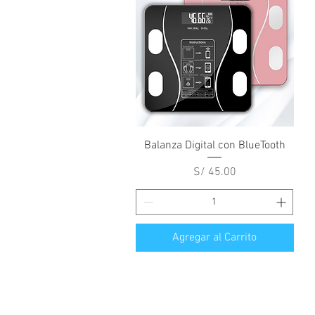
Vista rápida
Balanza Digital con BlueTooth
Precio
S/ 45.00
Agregar al Carrito