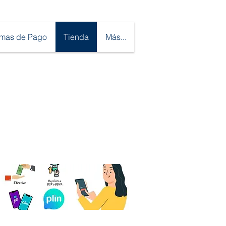
rmas de Pago
Tienda
Más...
sotros Aceptamos
Efectivo -
Depósito a Cuenta
nsferencia - Yape - Plin