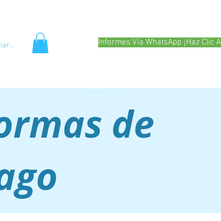
Preguntas Frecuentes
Colaboradoras
ciona?
Servicios
Tienda
Informes Vía WhatsApp ¡Haz Clic A
ciar sesión
limpieza a domicilio lima
ormas de
ago