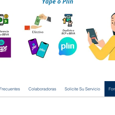
Yape o Plin
Frecuentes
Colaboradoras
Solicite Su Servicio
Fo
No