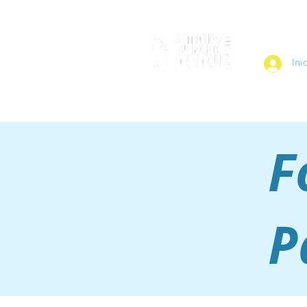
¿Cómo Fun
Ini
F
P