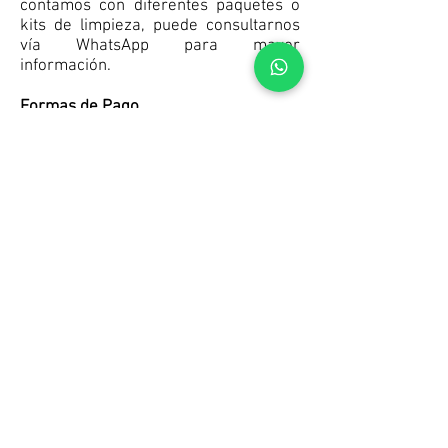
contamos con diferentes paquetes o
kits de limpieza, puede consultarnos
vía WhatsApp para mayor
información.
Formas de Pago
Todo pago es al finalizar el servicio,
una vez que usted quede conforme
con el servicio prestado. Puede pagar
en efectivo directamente a la
colaboradora o puede hacer un
depósito o transferencia bancaria o
interbancaria, tenemos cuentas en el
BBVA y BCP. Cabe mencionar que el
97% de nuestros clientes paga en
efectivo directamente a la
colaboradora. También aceptamos
Yape o Plin.
Emitimos Recibo por Honorarios
Electrónico vía la página web de la
SUNAT, para tal efecto nos deberá