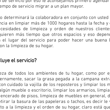
d de servicio por eso le aconsejamos primero agendar
iempo de servicio migrar a un plan mayor.
l lo determinará la colaboradora en conjunto con uste
ncia en limpiar más de 1000 hogares hasta la fecha y
cesidades de limpieza y orden de nuestros client
quieren más tiempo que otros espacios y eso depen
 el lugar del servicio para poder hacer una buena 
con la limpieza de su hogar.
luye el servicio?
pieza de todos los ambientes de tu hogar, como por 
nternamente, sacar la grasa pegada a la campana extra
con cuidado la vajilla de los reposteros y limpiar los
 algún mueble o escritorio, limpiar los armarios, limpi
y encerado de pisos, limpieza de muebles en general, 
retirar la basura de las papeleras o tachos, es decir l
to a la limpieza y el orden de su hogar, claro está 