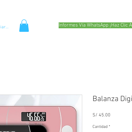
Preguntas Frecuentes
Colaboradoras
ciona?
Servicios
Tienda
Informes Vía WhatsApp ¡Haz Clic A
ciar sesión
Balanza Dig
Precio
S/ 45.00
Cantidad
*