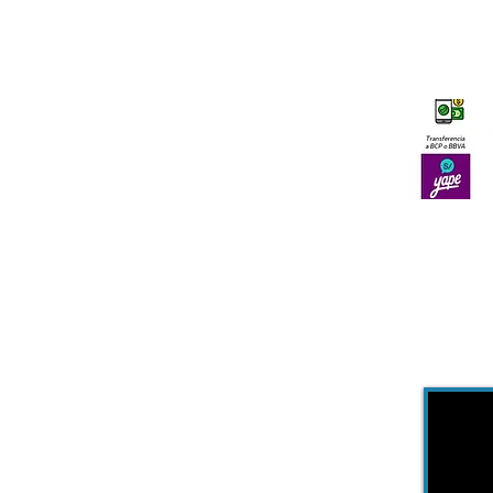
Inicio
¿Cómo Funciona?
Servicios
Preguntas Frecuentes
Colaboradoras
Solicite Su Servicio
Blog
Formas de Pago
Términos y Condiciones
Encuesta de
Satisfacción