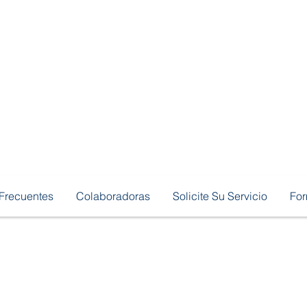
Frecuentes
Colaboradoras
Solicite Su Servicio
Fo
No
Mapa del Sitio
Pago en 
Tra