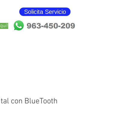
Solicita Servicio
Blog
quí!
ital con BlueTooth