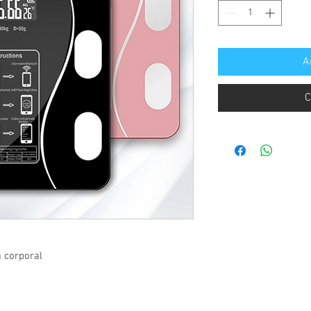
A
C
a corporal