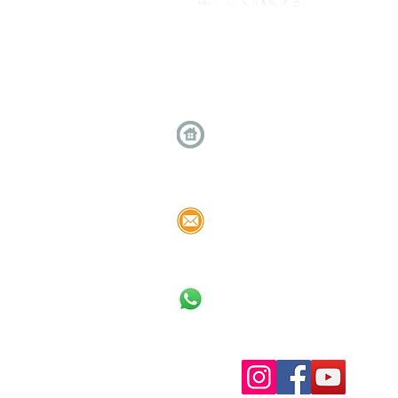
Calle Bregante 147 Barranco,
Interior Z-A, Lima
limpiotudepaperu@gmail.com
WhatsApp: 963-450-209