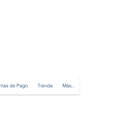
rmas de Pago
Tienda
Más...
sotros Aceptamos
Efectivo -
Depósito a Cuenta
nsferencia - Yape - Plin